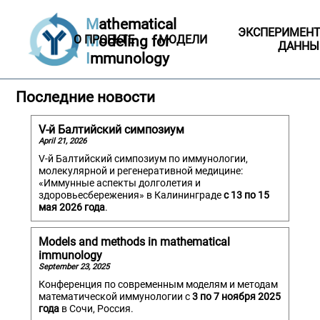
M
athematical
ЭКСПЕРИМЕН
О ПРОЕКТЕ
M
odeling for
МОДЕЛИ
ДАННЫ
I
mmunology
Последние новости
V-й Балтийский симпозиум
April 21, 2026
V-й Балтийский симпозиум по иммунологии,
молекулярной и регенеративной медицине:
«Иммунные аспекты долголетия и
здоровьесбережения» в Калининграде
с 13 по 15
мая 2026 года
.
Models and methods in mathematical
immunology
September 23, 2025
Конференция по современным моделям и методам
математической иммунологии с
3 по 7 ноября 2025
года
в Сочи, Россия.